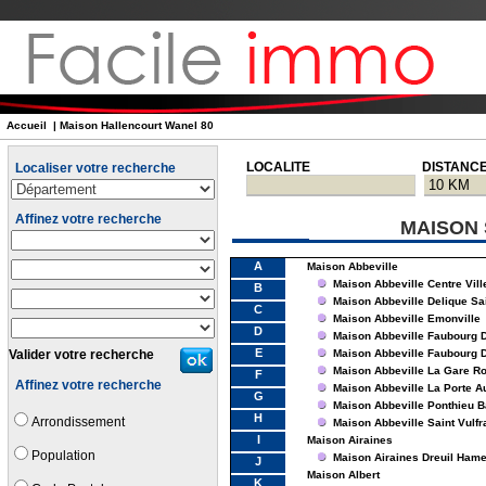
Accueil
| Maison Hallencourt Wanel 80
LOCALITE
DISTANC
Localiser votre recherche
Affinez votre recherche
MAISON 
A
Maison Abbeville
Maison Abbeville Centre Vill
B
Maison Abbeville Delique Sai
C
Maison Abbeville Emonville
D
Maison Abbeville Faubourg 
E
Valider votre recherche
Maison Abbeville Faubourg 
Maison Abbeville La Gare Ro
F
Affinez votre recherche
Maison Abbeville La Porte A
G
Maison Abbeville Ponthieu B
H
Arrondissement
Maison Abbeville Saint Vulfr
I
Maison Airaines
Population
Maison Airaines Dreuil Hame
J
Maison Albert
K