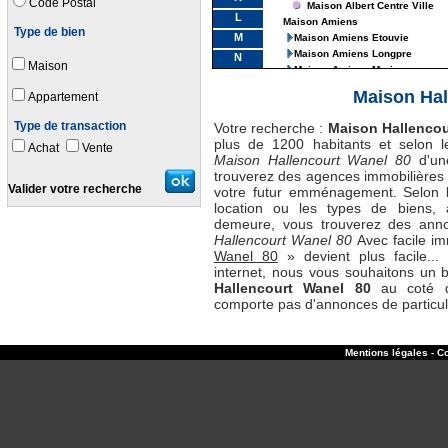
Code Postal
Maison Albert Centre Ville
L
Maison Amiens
Type de bien
M
Maison Amiens Etouvie
Maison Amiens Longpre
N
Maison
Maison Amiens Marivaux
Maison Amiens Montieres
Maison Hal
Appartement
Maison Amiens Plein Sud
Maison Amiens Saint Leu
Type de transaction
Votre recherche :
Maison Hallencou
Maison Amiens Amiens Ii La Va
plus de 1200 habitants et selon 
Achat
Vente
Maison Amiens Amiens Nord
Maison Hallencourt Wanel 80
d'une
Maison Amiens Amiens Val D A
trouverez des agences immobilières
Maison Amiens Centre Ville
Valider votre recherche
votre futur emménagement. Selon le
Maison Amiens Faubourg De H
location ou les types de biens, a
Maison Amiens Henriville
demeure, vous trouverez des ann
Maison Amiens Petit Saint Jea
Hallencourt Wanel 80
Avec facile i
Maison Amiens Renancourt
Wanel 80
» devient plus facile... 
Maison Amiens Saint Acheul
internet, nous vous souhaitons u
Maison Amiens Saint Germain
Hallencourt Wanel 80
au coté de
Maison Amiens Saint Jacques 
comporte pas d'annonces de particul
Maison Amiens Saint Ladre
Maison Amiens Saint Maurice
Maison Amiens Saint Pierre
Mentions légales - Co
Maison Amiens Sainte Anne Fb
Maison Amiens St Honore Jean
Maison Beaucamps-Le-Vieux
Maison Beaucamps-Le-Vieux
Maison Beaucamps-Le-Vieux
Maison Beaucamps-Le-Vieux 