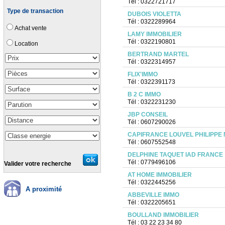
Tél : 0322721717
Type de transaction
DUBOIS VIOLETTA
Tél : 0322289964
Achat vente
LAMY IMMOBILIER
Tél : 0322190801
Location
BERTRAND MARTEL
Tél : 0322314957
FLIX'IMMO
Tél : 0322391173
B 2 C IMMO
Tél : 0322231230
JBP CONSEIL
Tél : 0607290026
CAPIFRANCE LOUVEL PHILIPPE 
Tél : 0607552548
DELPHINE TAQUET IAD FRANCE
Tél : 0779496106
Valider votre recherche
AT HOME IMMOBILIER
Tél : 0322445256
A proximité
ABBEVILLE IMMO
Tél : 0322205651
BOULLAND IMMOBILIER
Tél : 03 22 23 34 80