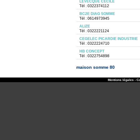
LEVECQUE CECILE
Tél : 0322374112
BC2E DIAG SOMME
Tél : 0614973945
ALIZE
Tél : 0322221124
CEGELEC PICARDIE INDUSTRIE
Tél : 0322224710
HB CONCEPT
Tél : 0322754898
maison somme 80
Mentions légales - Co