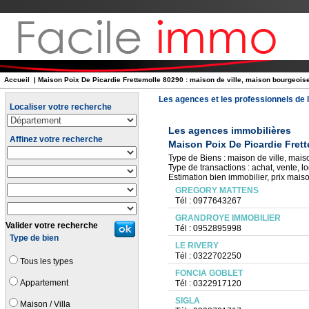
Accueil
| Maison Poix De Picardie Frettemolle 80290 : maison de ville, maison bourgeoise, c
Les agences et les professionnels de l
Localiser votre recherche
Les agences immobilières
Affinez votre recherche
Maison Poix De Picardie Fret
Type de Biens : maison de ville, maison
Type de transactions : achat, vente, lo
Estimation bien immobilier, prix maiso
GREGORY MATTENS
Tél : 0977643267
GRANDROYE IMMOBILIER
Valider votre recherche
Tél : 0952895998
Type de bien
LE RIVERY
Tél : 0322702250
Tous les types
FONCIA GOBLET
Appartement
Tél : 0322917120
SIGLA
Maison / Villa