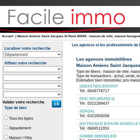
Accueil
| Maison Amiens Saint Jacques St Roch 80000 : maison de ville, maison bourgeoise,
Les agences et les professionnels de l
Localiser votre recherche
Les agences immobilières
Affinez votre recherche
Maison Amiens Saint Jacques
Type de Biens : maison de ville, maison
Type de transactions : achat, vente, lo
Estimation bien immobilier, prix maiso
SEBASTIEN BOUROT
Tél : 0649778717
ERIC MALBRANCQ
Valider votre recherche
Tél : 0322289437
Type de bien
SERGAL
Tél : 0322858208
Tous les types
IAD FRANCE BOHAIN ISABELLE
Appartement
Tél : 0669511053
SOMME IMMOBILIER
Maison / Villa