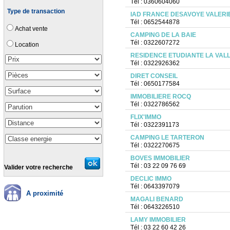
Tél : 0360604060
Type de transaction
IAD FRANCE DESAVOYE VALERI
Tél : 0652544878
Achat vente
CAMPING DE LA BAIE
Tél : 0322607272
Location
RESIDENCE ETUDIANTE LA VAL
Tél : 0322926362
DIRET CONSEIL
Tél : 0650177584
IMMOBILIERE ROCQ
Tél : 0322786562
FLIX'IMMO
Tél : 0322391173
CAMPING LE TARTERON
Tél : 0322270675
BOVES IMMOBILIER
Tél : 03 22 09 76 69
Valider votre recherche
DECLIC IMMO
Tél : 0643397079
A proximité
MAGALI BENARD
Tél : 0643226510
LAMY IMMOBILIER
Tél : 03 22 60 42 26