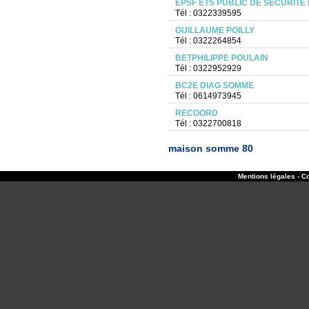
EPSF ETS PUBLIC DE SECURITE
Tél : 0322339595
GUILLAUME POILLY
Tél : 0322264854
BETPHILIPPE POULAIN
Tél : 0322952929
BC2E DIAG SOMME
Tél : 0614973945
RECOORD
Tél : 0322700818
maison somme 80
Mentions légales - Co