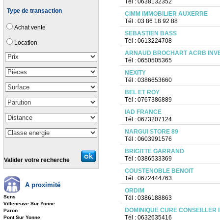
Tél : 0638132352
Type de transaction
CIMM IMMOBILIER AUXERRE
Tél : 03 86 18 92 88
Achat vente
SEBASTIEN BASS
Tél : 0613224708
Location
ARNAUD BROCHART ACRB INV
Tél : 0650505365
NEXITY
Tél : 0386653660
BEL ET ROY
Tél : 0767386889
IAD FRANCE
Tél : 0673207124
NARGUI STORE 89
Tél : 0603991576
BRIGITTE GARRAND
Tél : 0386533369
Valider votre recherche
COUSTENOBLE BENOIT
Tél : 0672444763
A proximité
ORDIM
Sens
Tél : 0386188863
Villeneuve Sur Yonne
DOMINIQUE CURE CONSEILLER 
Paron
Tél : 0632635416
Pont Sur Yonne