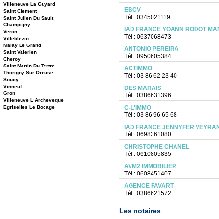
Villeneuve La Guyard
EBCV
Saint Clement
Tél : 0345021119
Saint Julien Du Sault
Champigny
IAD FRANCE YOANN RODOT MA
Veron
Tél : 0637068473
Villeblevin
Malay Le Grand
ANTONIO PEREIRA
Saint Valerien
Tél : 0950605384
Cheroy
Saint Martin Du Tertre
ACTIMMO
Thorigny Sur Oreuse
Tél : 03 86 62 23 40
Soucy
Vinneuf
DES MARAIS
Gron
Tél : 0386631396
Villeneuve L Archeveque
Egriselles Le Bocage
C-L'IMMO
Tél : 03 86 96 65 68
IAD FRANCE JENNYFER VEYRA
Tél : 0698361080
CHRISTOPHE CHANEL
Tél : 0610805835
AVM2 IMMOBILIER
Tél : 0608451407
AGENCE FAVART
Tél : 0386621572
Les notaires