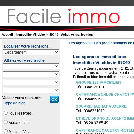
Accueil
| Immobilier Villeblevin 89340 : Achat, vente, location
Les agences et les professionnels de l
Localiser votre recherche
Les agences immobilières
Affinez votre recherche
Immobilier Villeblevin 89340
Type de Biens : appartement t1, t2, t3, 
Type de transactions : achat, vente, lo
Estimation bien immobilier, prix mais
GROUPE 123 IMMOBILIER
Tél : 0386180101
CAPIFRANCE CHLOE CHAPOT P
Valider votre recherche
Tél : 0684668623
Type de bien
SQUARE HABITAT AUXERRE
Tél : 0386321070
Tous les types
ETHEVE BRUNO BL AGENTS IMM
Appartement
Tél : 06 20 33 85 49
CAPI FRANCE CAUET CHRISTELE
Maison / Villa