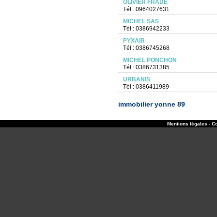
OLIVIER FRADE
Tél : 0964027631
MICHEL SAS
Tél : 0386942233
PYXAIR
Tél : 0386745268
MICHEL PONCHON
Tél : 0386731385
URBANIS
Tél : 0386411989
immobilier yonne 89
Mentions légales - Co