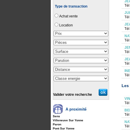
JE
Tél
Type de transaction
JU
Achat vente
Tél
JE
Location
Tél
NA
Tél
JE
Tél
JE
Tél
IN
Tél
Les 
Valider votre recherche
VI
Tél
A proximité
BE
Tél
Sens
Villeneuve Sur Yonne
NA
Paron
Tél
Pont Sur Yonne