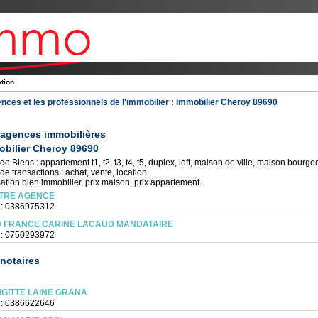
ation
nces et les professionnels de l'immobilier :
Immobilier Cheroy 89690
 agences immobilières
bilier Cheroy 89690
de Biens : appartement t1, t2, t3, t4, t5, duplex, loft, maison de ville, maison bourgeoi
de transactions : achat, vente, location.
ation bien immobilier, prix maison, prix appartement.
TRE AGENCE
 : 0386975312
D FRANCE CARINE LACAUD MANDATAIRE
 : 0750293972
notaires
IGITTE LAINE GRANA
 : 0386622646