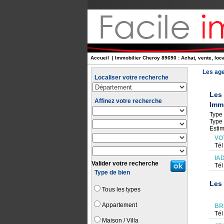
Accueil
| Immobilier Cheroy 89690 : Achat, vente, loc
Les age
Localiser votre recherche
Les
Affinez votre recherche
Immo
Type 
Type 
Estim
VO
Tél
IA
Valider votre recherche
Tél
Type de bien
Les 
Tous les types
Appartement
BR
Tél
Maison / Villa