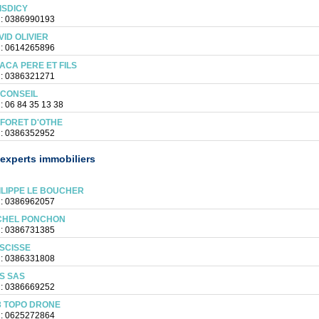
ISDICY
 : 0386990193
VID OLIVIER
 : 0614265896
LACA PERE ET FILS
 : 0386321271
 CONSEIL
 : 06 84 35 13 38
 FORET D'OTHE
 : 0386352952
experts immobiliers
ILIPPE LE BOUCHER
 : 0386962057
CHEL PONCHON
 : 0386731385
SCISSE
 : 0386331808
YS SAS
 : 0386669252
3 TOPO DRONE
 : 0625272864