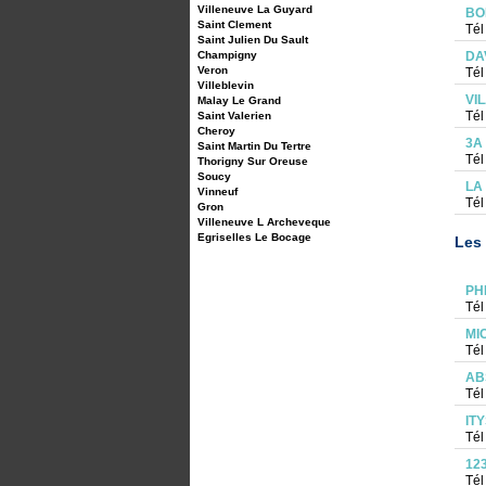
Villeneuve La Guyard
BO
Saint Clement
Tél
Saint Julien Du Sault
Champigny
DA
Veron
Tél
Villeblevin
VI
Malay Le Grand
Tél
Saint Valerien
Cheroy
3A
Saint Martin Du Tertre
Tél
Thorigny Sur Oreuse
Soucy
LA
Vinneuf
Tél
Gron
Villeneuve L Archeveque
Egriselles Le Bocage
Les 
PH
Tél
MI
Tél
AB
Tél
IT
Tél
12
Tél