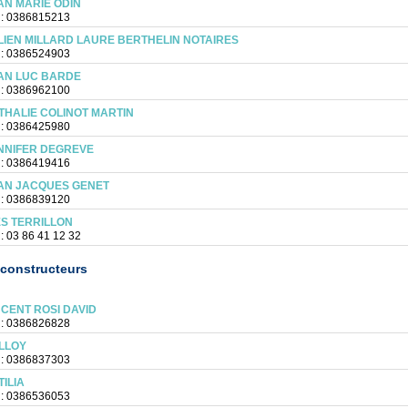
AN MARIE ODIN
 : 0386815213
LIEN MILLARD LAURE BERTHELIN NOTAIRES
 : 0386524903
AN LUC BARDE
 : 0386962100
THALIE COLINOT MARTIN
 : 0386425980
NNIFER DEGREVE
 : 0386419416
AN JACQUES GENET
 : 0386839120
ES TERRILLON
 : 03 86 41 12 32
constructeurs
NCENT ROSI DAVID
 : 0386826828
LLOY
 : 0386837303
TILIA
 : 0386536053