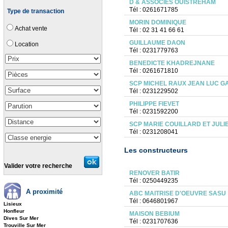
D & ASSOCIES OUISTREHAM
Tél : 0261671785
Type de transaction
MORIN DOMINIQUE
Achat vente
Tél : 02 31 41 66 61
GUILLAUME DAON
Location
Tél : 0231779763
BENEDICTE KHADREJNANE
Tél : 0261671810
SCP MICHEL RAUX JEAN LUC GA
Tél : 0231229502
PHILIPPE FIEVET
Tél : 0231592200
SCP MARIE COUILLARD ET JULIE
Tél : 0231208041
Les constructeurs
Valider votre recherche
RENOVER BATIR
Tél : 0250449235
A proximité
ABC MAITRISE D'OEUVRE SASU
Tél : 0646801967
Lisieux
Honfleur
MAISON BEBIUM
Dives Sur Mer
Tél : 0231707636
Trouville Sur Mer