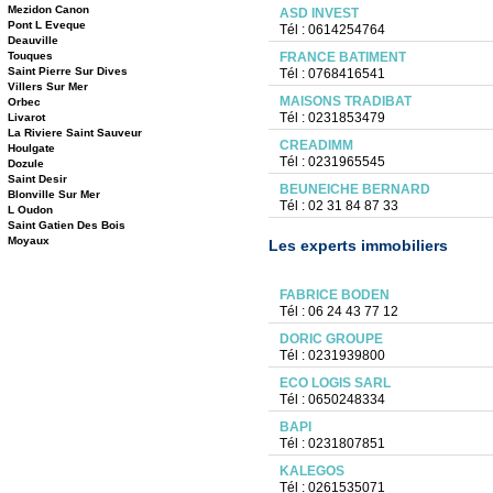
Mezidon Canon
ASD INVEST
Pont L Eveque
Tél : 0614254764
Deauville
Touques
FRANCE BATIMENT
Saint Pierre Sur Dives
Tél : 0768416541
Villers Sur Mer
MAISONS TRADIBAT
Orbec
Tél : 0231853479
Livarot
La Riviere Saint Sauveur
CREADIMM
Houlgate
Tél : 0231965545
Dozule
Saint Desir
BEUNEICHE BERNARD
Blonville Sur Mer
Tél : 02 31 84 87 33
L Oudon
Saint Gatien Des Bois
Moyaux
Les experts immobiliers
FABRICE BODEN
Tél : 06 24 43 77 12
DORIC GROUPE
Tél : 0231939800
ECO LOGIS SARL
Tél : 0650248334
BAPI
Tél : 0231807851
KALEGOS
Tél : 0261535071