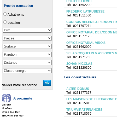
PHILIPPE FIEVET
Tél : 0231592200
Type de transaction
FREDERIC LATRUBESSE
Achat vente
Tél : 0231511660
COUROIS HELENE & PERRON FR
Location
Tél : 0231797211
OFFICE NOTARIAL DE L'ODON M
Tél : 0231577175
OFFICE NOTARIAL VIROIS
Tél : 0231662000
SELAS COQUELIN & ASSOCIES 
Tél : 0231971765
JOHAN NICOLAS
Tél : 0231220300
Les constructeurs
Valider votre recherche
ALTER DOMUS
Tél : 0231477377
A proximité
LES MAISONS DE L'HEXAGONE 
Tél : 0231615815
Lisieux
Honfleur
TRIUMVIRAT FINANCES
Dives Sur Mer
Tél : 0231718579
Trouville Sur Mer