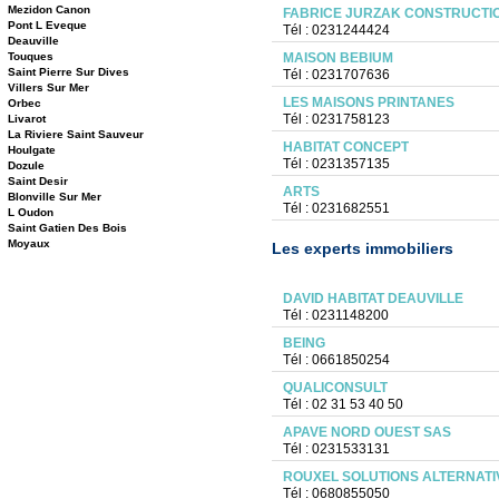
Mezidon Canon
FABRICE JURZAK CONSTRUCTI
Pont L Eveque
Tél : 0231244424
Deauville
Touques
MAISON BEBIUM
Saint Pierre Sur Dives
Tél : 0231707636
Villers Sur Mer
LES MAISONS PRINTANES
Orbec
Tél : 0231758123
Livarot
La Riviere Saint Sauveur
HABITAT CONCEPT
Houlgate
Tél : 0231357135
Dozule
Saint Desir
ARTS
Blonville Sur Mer
Tél : 0231682551
L Oudon
Saint Gatien Des Bois
Moyaux
Les experts immobiliers
DAVID HABITAT DEAUVILLE
Tél : 0231148200
BEING
Tél : 0661850254
QUALICONSULT
Tél : 02 31 53 40 50
APAVE NORD OUEST SAS
Tél : 0231533131
ROUXEL SOLUTIONS ALTERNATI
Tél : 0680855050