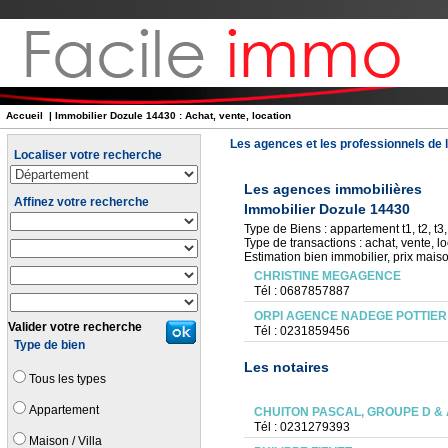
Accueil
| Immobilier Dozule 14430 : Achat, vente, location
Les agences et les professionnels de l
Localiser votre recherche
Les agences immobilières
Affinez votre recherche
Immobilier Dozule 14430
Type de Biens : appartement t1, t2, t3, 
Type de transactions : achat, vente, lo
Estimation bien immobilier, prix mais
CHRISTINE MEGAGENCE
Tél : 0687857887
ORPI AGENCE NADEGE POTTIER
Valider votre recherche
Tél : 0231859456
Type de bien
Les notaires
Tous les types
Appartement
CHUITON PASCAL, GROUPE D &
Tél : 0231279393
Maison / Villa