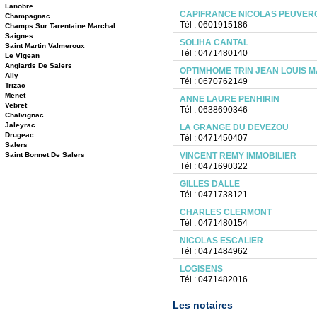
Lanobre
CAPIFRANCE NICOLAS PEUVER
Champagnac
Tél : 0601915186
Champs Sur Tarentaine Marchal
Saignes
SOLIHA CANTAL
Saint Martin Valmeroux
Tél : 0471480140
Le Vigean
Anglards De Salers
OPTIMHOME TRIN JEAN LOUIS M
Ally
Tél : 0670762149
Trizac
Menet
ANNE LAURE PENHIRIN
Vebret
Tél : 0638690346
Chalvignac
Jaleyrac
LA GRANGE DU DEVEZOU
Drugeac
Tél : 0471450407
Salers
Saint Bonnet De Salers
VINCENT REMY IMMOBILIER
Tél : 0471690322
GILLES DALLE
Tél : 0471738121
CHARLES CLERMONT
Tél : 0471480154
NICOLAS ESCALIER
Tél : 0471484962
LOGISENS
Tél : 0471482016
Les notaires