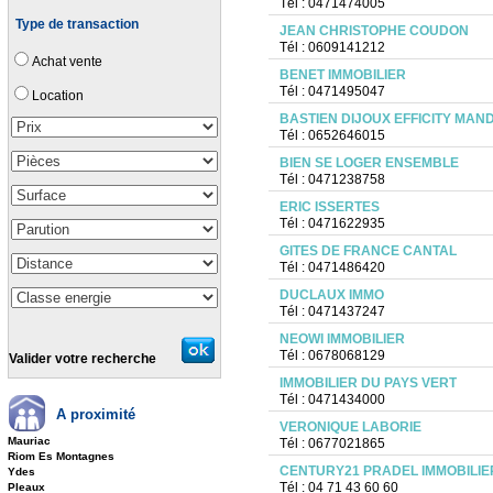
Tél : 0471474005
Type de transaction
JEAN CHRISTOPHE COUDON
Tél : 0609141212
Achat vente
BENET IMMOBILIER
Tél : 0471495047
Location
BASTIEN DIJOUX EFFICITY MAN
Tél : 0652646015
BIEN SE LOGER ENSEMBLE
Tél : 0471238758
ERIC ISSERTES
Tél : 0471622935
GITES DE FRANCE CANTAL
Tél : 0471486420
DUCLAUX IMMO
Tél : 0471437247
NEOWI IMMOBILIER
Tél : 0678068129
Valider votre recherche
IMMOBILIER DU PAYS VERT
Tél : 0471434000
A proximité
VERONIQUE LABORIE
Mauriac
Tél : 0677021865
Riom Es Montagnes
CENTURY21 PRADEL IMMOBILIE
Ydes
Tél : 04 71 43 60 60
Pleaux