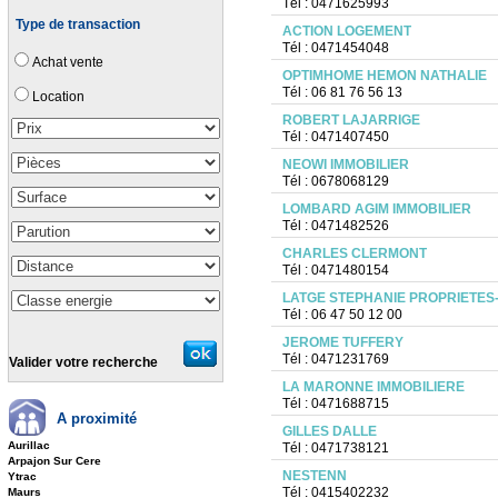
Tél : 0471625993
Type de transaction
ACTION LOGEMENT
Tél : 0471454048
Achat vente
OPTIMHOME HEMON NATHALIE
Tél : 06 81 76 56 13
Location
ROBERT LAJARRIGE
Tél : 0471407450
NEOWI IMMOBILIER
Tél : 0678068129
LOMBARD AGIM IMMOBILIER
Tél : 0471482526
CHARLES CLERMONT
Tél : 0471480154
LATGE STEPHANIE PROPRIETES
Tél : 06 47 50 12 00
JEROME TUFFERY
Tél : 0471231769
Valider votre recherche
LA MARONNE IMMOBILIERE
Tél : 0471688715
A proximité
GILLES DALLE
Aurillac
Tél : 0471738121
Arpajon Sur Cere
NESTENN
Ytrac
Tél : 0415402232
Maurs