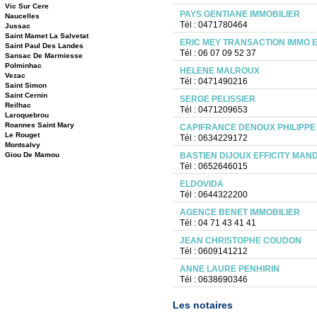
Vic Sur Cere
PAYS GENTIANE IMMOBILIER
Naucelles
Tél : 0471780464
Jussac
Saint Mamet La Salvetat
ERIC MEY TRANSACTION IMMO EM
Saint Paul Des Landes
Tél : 06 07 09 52 37
Sansac De Marmiesse
Polminhac
HELENE MALROUX
Vezac
Tél : 0471490216
Saint Simon
Saint Cernin
SERGE PELISSIER
Reilhac
Tél : 0471209653
Laroquebrou
Roannes Saint Mary
CAPIFRANCE DENOUX PHILIPPE
Le Rouget
Tél : 0634229172
Montsalvy
Giou De Mamou
BASTIEN DIJOUX EFFICITY MAN
Tél : 0652646015
ELDOVIDA
Tél : 0644322200
AGENCE BENET IMMOBILIER
Tél : 04 71 43 41 41
JEAN CHRISTOPHE COUDON
Tél : 0609141212
ANNE LAURE PENHIRIN
Tél : 0638690346
Les notaires