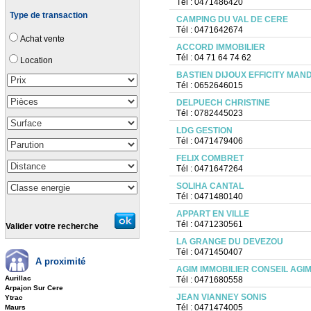
Tél : 0471486420
Type de transaction
CAMPING DU VAL DE CERE
Tél : 0471642674
Achat vente
ACCORD IMMOBILIER
Tél : 04 71 64 74 62
Location
BASTIEN DIJOUX EFFICITY MAN
Tél : 0652646015
DELPUECH CHRISTINE
Tél : 0782445023
LDG GESTION
Tél : 0471479406
FELIX COMBRET
Tél : 0471647264
SOLIHA CANTAL
Tél : 0471480140
APPART EN VILLE
Tél : 0471230561
Valider votre recherche
LA GRANGE DU DEVEZOU
Tél : 0471450407
A proximité
AGIM IMMOBILIER CONSEIL AGI
Aurillac
Tél : 0471680558
Arpajon Sur Cere
JEAN VIANNEY SONIS
Ytrac
Tél : 0471474005
Maurs