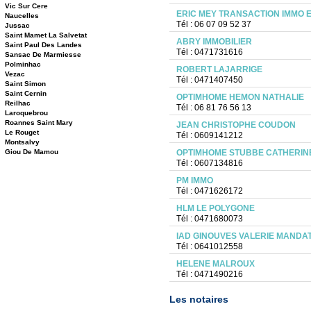
Vic Sur Cere
ERIC MEY TRANSACTION IMMO EM
Naucelles
Tél : 06 07 09 52 37
Jussac
Saint Mamet La Salvetat
ABRY IMMOBILIER
Saint Paul Des Landes
Tél : 0471731616
Sansac De Marmiesse
Polminhac
ROBERT LAJARRIGE
Vezac
Tél : 0471407450
Saint Simon
Saint Cernin
OPTIMHOME HEMON NATHALIE
Reilhac
Tél : 06 81 76 56 13
Laroquebrou
Roannes Saint Mary
JEAN CHRISTOPHE COUDON
Le Rouget
Tél : 0609141212
Montsalvy
Giou De Mamou
OPTIMHOME STUBBE CATHERINE
Tél : 0607134816
PM IMMO
Tél : 0471626172
HLM LE POLYGONE
Tél : 0471680073
IAD GINOUVES VALERIE MANDAT
Tél : 0641012558
HELENE MALROUX
Tél : 0471490216
Les notaires