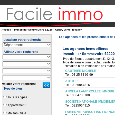
Accueil
| Immobilier Sommevoire 52220 : Achat, vente, location
Les agences et les professionnels de l
Localiser votre recherche
Les agences immobilières
Affinez votre recherche
Immobilier Sommevoire 52220
Type de Biens : appartement t1, t2, t3, 
Type de transactions : achat, vente, lo
Estimation bien immobilier, prix mais
GAUTHIER MICHELE
Tél : 03 25 84 96 99
ATHTHP
Valider votre recherche
Tél : 0325847816
Type de bien
ANGELA LAMY ROLLEE IMMOBIL
Tél : 0664738708
Tous les types
SOCIETE NATIONALE IMMOBILIER
Appartement
Tél : 0325064915
FABIENNE POINSOT IAD FRANC
Maison / Villa