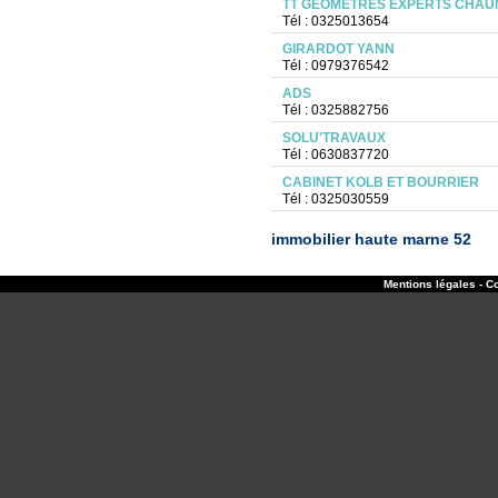
TT GEOMETRES EXPERTS CHA
Tél : 0325013654
GIRARDOT YANN
Tél : 0979376542
ADS
Tél : 0325882756
SOLU'TRAVAUX
Tél : 0630837720
CABINET KOLB ET BOURRIER
Tél : 0325030559
immobilier haute marne 52
Mentions légales - Co