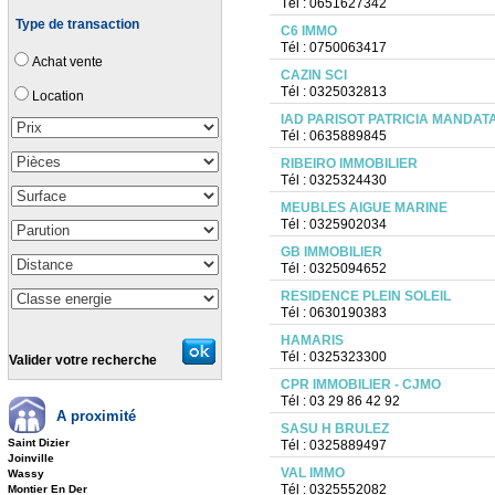
Tél : 0651627342
Type de transaction
C6 IMMO
Tél : 0750063417
Achat vente
CAZIN SCI
Tél : 0325032813
Location
IAD PARISOT PATRICIA MANDAT
Tél : 0635889845
RIBEIRO IMMOBILIER
Tél : 0325324430
MEUBLES AIGUE MARINE
Tél : 0325902034
GB IMMOBILIER
Tél : 0325094652
RESIDENCE PLEIN SOLEIL
Tél : 0630190383
HAMARIS
Tél : 0325323300
Valider votre recherche
CPR IMMOBILIER - CJMO
Tél : 03 29 86 42 92
A proximité
SASU H BRULEZ
Saint Dizier
Tél : 0325889497
Joinville
VAL IMMO
Wassy
Tél : 0325552082
Montier En Der