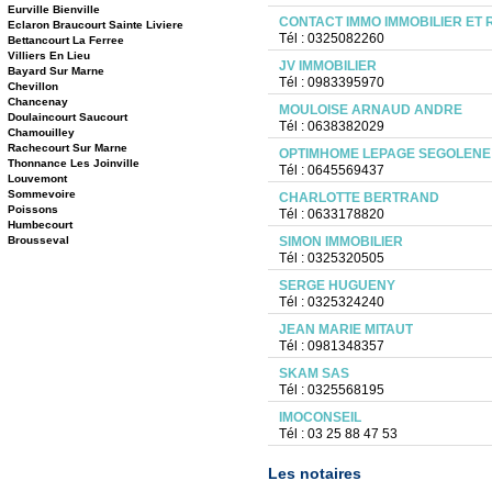
Eurville Bienville
CONTACT IMMO IMMOBILIER ET 
Eclaron Braucourt Sainte Liviere
Tél : 0325082260
Bettancourt La Ferree
Villiers En Lieu
JV IMMOBILIER
Bayard Sur Marne
Tél : 0983395970
Chevillon
Chancenay
MOULOISE ARNAUD ANDRE
Doulaincourt Saucourt
Tél : 0638382029
Chamouilley
Rachecourt Sur Marne
OPTIMHOME LEPAGE SEGOLENE
Thonnance Les Joinville
Tél : 0645569437
Louvemont
Sommevoire
CHARLOTTE BERTRAND
Poissons
Tél : 0633178820
Humbecourt
Brousseval
SIMON IMMOBILIER
Tél : 0325320505
SERGE HUGUENY
Tél : 0325324240
JEAN MARIE MITAUT
Tél : 0981348357
SKAM SAS
Tél : 0325568195
IMOCONSEIL
Tél : 03 25 88 47 53
Les notaires