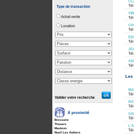
CL
Tél
Type de transaction
VI
Achat vente
Tél
CH
Location
Tél
ED
Tél
JE
Tél
AN
Tél
Les 
MA
Tél
Valider votre recherche
BA
Tél
A proximité
SA
Tél
Bressuire
Thouars
L'
Mauleon
Tél
Nueil Les Aubiers