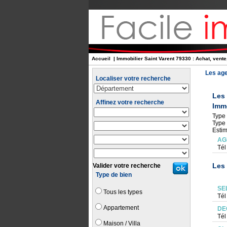
Accueil
| Immobilier Saint Varent 79330 : Achat, vente
Les age
Localiser votre recherche
Les
Affinez votre recherche
Immo
Type 
Type 
Estim
AG
Tél
Les 
Valider votre recherche
Type de bien
SE
Tous les types
Tél
Appartement
DE
Tél
Maison / Villa