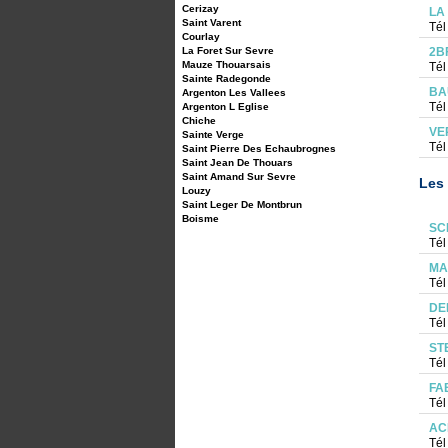
Cerizay
LA
Saint Varent
Tél
Courlay
La Foret Sur Sevre
2B
Mauze Thouarsais
Tél
Sainte Radegonde
BA
Argenton Les Vallees
Tél
Argenton L Eglise
Chiche
VE
Sainte Verge
Tél
Saint Pierre Des Echaubrognes
Saint Jean De Thouars
Saint Amand Sur Sevre
Les 
Louzy
Saint Leger De Montbrun
Boisme
SC
Tél
MA
Tél
DE
Tél
ST
Tél
FA
Tél
AC
Tél