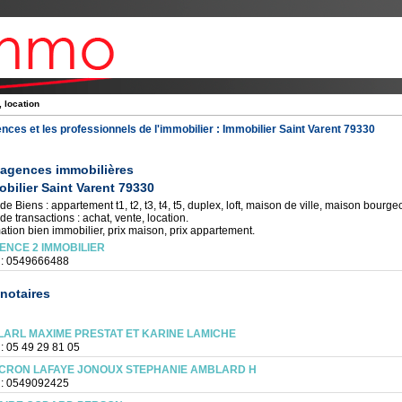
, location
nces et les professionnels de l'immobilier :
Immobilier Saint Varent 79330
 agences immobilières
bilier Saint Varent 79330
de Biens : appartement t1, t2, t3, t4, t5, duplex, loft, maison de ville, maison bourgeoi
de transactions : achat, vente, location.
ation bien immobilier, prix maison, prix appartement.
ENCE 2 IMMOBILIER
 : 0549666488
notaires
LARL MAXIME PRESTAT ET KARINE LAMICHE
 : 05 49 29 81 05
CRON LAFAYE JONOUX STEPHANIE AMBLARD H
 : 0549092425