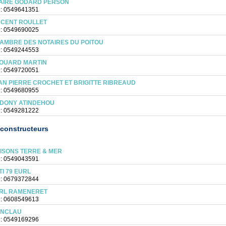
AIRE GODARD PERSON
 : 0549641351
NCENT ROULLET
 : 0549690025
AMBRE DES NOTAIRES DU POITOU
 : 0549244553
OUARD MARTIN
 : 0549720051
AN PIERRE CROCHET ET BRIGITTE RIBREAUD
 : 0549680955
DONY ATINDEHOU
 : 0549281222
constructeurs
ISONS TERRE & MER
 : 0549043591
TI 79 EURL
 : 0679372844
RL RAMENERET
 : 0608549613
ANCLAU
 : 0549169296