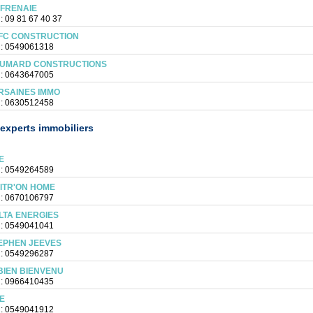
 FRENAIE
 : 09 81 67 40 37
FC CONSTRUCTION
 : 0549061318
UMARD CONSTRUCTIONS
 : 0643647005
RSAINES IMMO
 : 0630512458
experts immobiliers
E
 : 0549264589
ITR'ON HOME
 : 0670106797
LTA ENERGIES
 : 0549041041
EPHEN JEEVES
 : 0549296287
BIEN BIENVENU
 : 0966410435
E
 : 0549041912