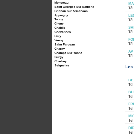
Moneteau
MA
Saint Georges Sur Baulche
Tél
Brienon Sur Armancon
Appoigny
LE
Toucy
Tél
Cheny
SA
Chablis
Tél
Chevannes
Hery
FO
Venoy
Tél
Saint Fargeau
Charny
AV
Champs Sur Yonne
Tél
Gurgy
Charbuy
Seignelay
Les 
GE
Tél
BU
Tél
FR
Tél
MI
Tél
DI
Tél