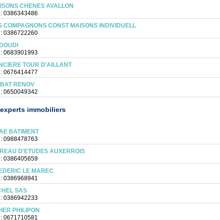
ISONS CHENES AVALLON
 : 0386343486
S COMPAGNONS CONST MAISONS INDIVIDUELL
 : 0386722260
DOUDI
 : 0683901993
NCIERE TOUR D'AILLANT
 : 0676414477
 BAT RENOV
 : 0650049342
experts immobiliers
AE BATIMENT
 : 0988478763
REAU D'ETUDES AUXERROIS
 : 0386405659
EDERIC LE MAREC
 : 0386968941
CHEL SAS
 : 0386942233
DIER PHILIPON
 : 0671710581