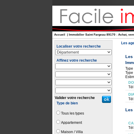
Accueil
| Immobilier Saint Fargeau 89170 : Achat, vent
Les age
Localiser votre recherche
Les
Affinez votre recherche
Immo
Type 
Type 
Estim
DO
Tél
DI
Valider votre recherche
Tél
Type de bien
Les 
Tous les types
Appartement
CA
Tél
Maison / Villa