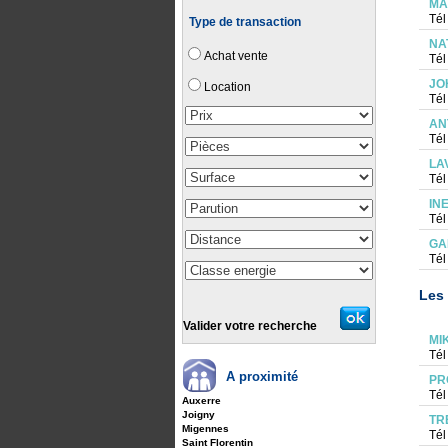
MA
Tél
Type de transaction
NA
Achat vente
Tél
JO
Location
Tél
AN
Tél
LA
Tél
IN
Tél
GA
Tél
Les 
Valider votre recherche
MIK
Tél
A proximité
PR
Tél
Auxerre
Joigny
TR
Migennes
Tél
Saint Florentin