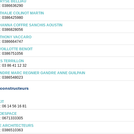
RYSE BELLIAU
 : 0386636290
THALIE COLINOT MARTIN
 : 0386425980
HANNA COFFRE SANCHIS AOUSTIN
 : 0386828056
THONY VACCARO
 : 0386664747
VOILLOTTE BENOIT
 : 0386751056
ES TERRILLON
 : 03 86 41 12 32
NDRE MARC REGNIER GANDRE ANNE GUILPAIN
 : 0386548023
constructeurs
IT
 : 06 14 56 16 81
OESPACE
 : 0671333305
E ARCHITECTEURS
 : 0386510363