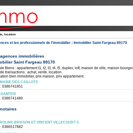
e, location
nces et les professionnels de l'immobilier :
Immobilier Saint Fargeau 89170
 agences immobilières
bilier Saint Fargeau 89170
de Biens : appartement t1, t2, t3, t4, t5, duplex, loft, maison de ville, maison bourgeoi
de transactions : achat, vente, location.
ation bien immobilier, prix maison, prix appartement.
MAINE DES CAILLOTS
 : 0386741851
AGAMTER
 : 0386741480
notaires
ROLINE BRISSON ET VINCENT VILLECOURT S
 : 0386517882