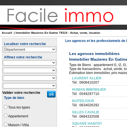
Accueil
| Immobilier Mazieres En Gatine 79310 : Achat, vente, location
Les agences et les professionnels de l
Localiser votre recherche
Les agences immobilières
Affinez votre recherche
Immobilier Mazieres En Gatin
Type de Biens : appartement t1, t2, t3, 
Type de transactions : achat, vente, lo
Estimation bien immobilier, prix mais
LAURENT ALLIER
Tél : 0608410207
HUMAN IMMOBILIER
Valider votre recherche
Tél : 0549297710
Type de bien
NUITEEJOUR
Tél : 0634026292
Tous les types
GILLES CAVALIE
Appartement
Tél : 0684332506
SQUARE HABITAT
Maison / Villa