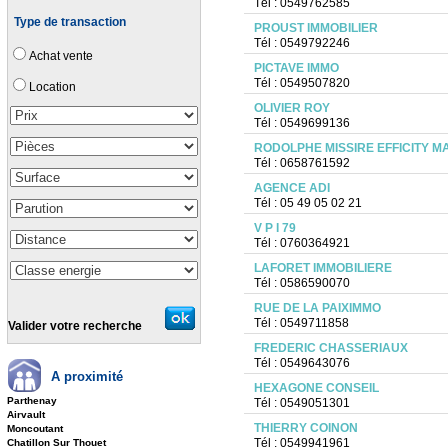
Tél : 0549762585
Type de transaction
PROUST IMMOBILIER
Tél : 0549792246
Achat vente
PICTAVE IMMO
Tél : 0549507820
Location
OLIVIER ROY
Tél : 0549699136
RODOLPHE MISSIRE EFFICITY M
Tél : 0658761592
AGENCE ADI
Tél : 05 49 05 02 21
V P I 79
Tél : 0760364921
LAFORET IMMOBILIERE
Tél : 0586590070
RUE DE LA PAIXIMMO
Tél : 0549711858
Valider votre recherche
FREDERIC CHASSERIAUX
Tél : 0549643076
A proximité
HEXAGONE CONSEIL
Parthenay
Tél : 0549051301
Airvault
THIERRY COINON
Moncoutant
Tél : 0549941961
Chatillon Sur Thouet