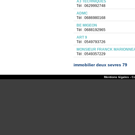
A3 TECHNIQUES
Tél : 0629992748
ADMC
Tél : 0686980168
BE MIGEON
Tél : 0688192965
ART 9
Tél : 0549793726
MONSIEUR FRANCK MARIONNE
Tél : 0549357229
immobilier deux sevres 79
Mentions légales - Co