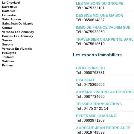
Le Cheylard
LES MAISONS DU GROUPE
Davezieux
Tél : 0475332101
Roiffieux
Lamastre
DESSINE MOI UNE MAISON
Saint Agreve
Tél : 0650814837
Saint Jean De Muzols
IMMO DE FRANCE VALRIM SUD
Cornas
Tél : 0475933350
Vernosc Les Annonay
Boulieu Les Annonay
TRAVERSIER CHARPENTE SARL
Sarras
Tél : 0475818510
Soyons
Vernoux En Vivarais
Peaugres
Les experts immobiliers
Toulaud
Satillieu
Felines
GMAX CONCEPT
Tél : 0650763781
CISCOBAT
Tél : 0475395956
ARMAND VINCENT AUTOENTRE
Tél : 0687734995
TEISSIER TRANSACTIONS
Tél : 04 75 37 21 14
BERTRAND CHABANOL
Tél : 0603871263
AURECHE JEAN PIERRE AUJP
Tél : 0619749533