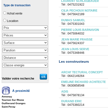
LAURENT SCHLAGBAUER
Tél : 0475231922
Type de transaction
CILIA PECHOUX NOTAIRE
Achat vente
Tél : 0475642189
DUMAS SAMUEL
Location
Tél : 0475301043
PIERRE LOUIS BARNAVON
Tél : 0475064032
JEAN MARIE FRAISSE
Tél : 0475624337
JEAN LOUIS SERVE
Tél : 0475348446
Les constructeurs
ARCHI' TECTURAL CONCEPT
Tél : 0642149264
Valider votre recherche
EMELINE RICHARD ACHITECTE
Tél : 0630858548
A proximité
ADIS
Tél : 0475878134
Annonay
Tournon Sur Rhone
DURAND ERIC
Guilherand Granges
Tél : 0475360214
Saint Peray