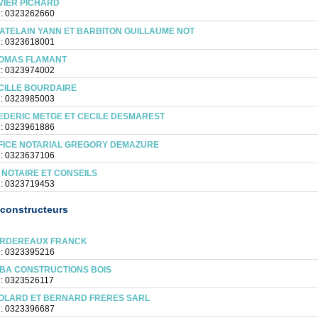
VIER PICHARD
 : 0323262660
ATELAIN YANN ET BARBITON GUILLAUME NOT
 : 0323618001
OMAS FLAMANT
 : 0323974002
CILLE BOURDAIRE
 : 0323985003
EDERIC METGE ET CECILE DESMAREST
 : 0323961886
FICE NOTARIAL GREGORY DEMAZURE
 : 0323637106
 NOTAIRE ET CONSEILS
 : 0323719453
constructeurs
RDEREAUX FRANCK
 : 0323395216
BA CONSTRUCTIONS BOIS
 : 0323526117
OLARD ET BERNARD FRERES SARL
 : 0323396687