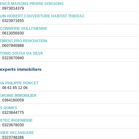
ENCE MAISONS PIERRE SOISSONS
 : 0973014379
UIN HUBERT COUVERTURE HABITAT THIERAC
 : 0323971655
CONNERIE VAILLYSIENNE
 : 0613056930
TIMENT PRO RENOVATION
 : 0607840988
TONIO SOUSA DA SILVA
 : 0323670940
experts immobiliers
AN PHILIPPE PONCET
 : 06 61 65 12 06
EMOINE IMMOBILIER
 : 0364160059
IS GOMES
 : 0323644775
RETEC INGENIERIE
 : 0323678030
IVIER VACANDARE
 : 0323748286