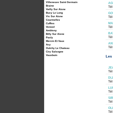
Villeneuve Saint Germain
AG
Braine
Tél
Vailly Sur Aisne
Bucy Le Long
GO
Vic Sur Aisne
Tél
Courmelles
MA
Cuffies
Tél
Venizel
Ambleny
BA
Billy Sur Aisne
Tél
Pasly
Mercin Et Vaux
AN
Acy
Tél
Oulchy Le Chateau
Ciry Salsogne
Vauxbuin
Les 
JE
Tél
DL
Tél
LU
Tél
SI
Tél
OL
Tél