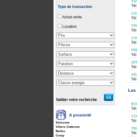
XA
Tél
Type de transaction
CH
Achat vente
Tél
TH
Location
Tél
LU
Tél
FR
Tél
OF
Tél
AD
Tél
Les 
Valider votre recherche
BO
Tél
A proximité
CO
Tél
Soissons
Villers Cotterets
TR
Belleu
Tél
Crouy