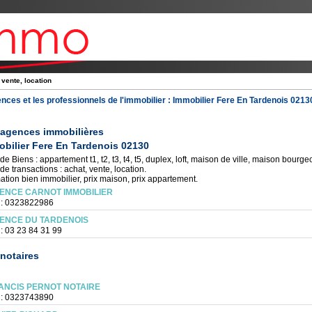
 vente, location
nces et les professionnels de l'immobilier :
Immobilier Fere En Tardenois 0213
 agences immobilières
bilier Fere En Tardenois 02130
de Biens : appartement t1, t2, t3, t4, t5, duplex, loft, maison de ville, maison bourgeoi
de transactions : achat, vente, location.
ation bien immobilier, prix maison, prix appartement.
ENCE CARNOT IMMOBILIER
 : 0323822986
ENCE DU TARDENOIS
 : 03 23 84 31 99
notaires
ANCIS PERNOT NOTAIRE
 : 0323743890