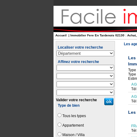
Accueil
| Immobilier Fere En Tardenois 02130 : Achat,
Les age
Localiser votre recherche
Les
Affinez votre recherche
Immo
Type 
Type 
Estim
AG
Tél
AG
Valider votre recherche
Tél
Type de bien
Les 
Tous les types
Appartement
FR
Tél
Maison / Villa