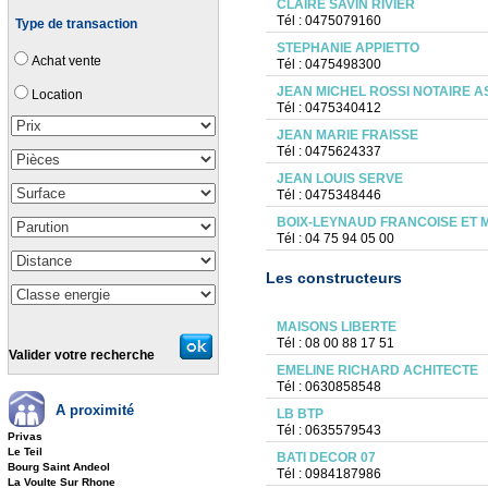
CLAIRE SAVIN RIVIER
Tél : 0475079160
Type de transaction
STEPHANIE APPIETTO
Achat vente
Tél : 0475498300
JEAN MICHEL ROSSI NOTAIRE A
Location
Tél : 0475340412
JEAN MARIE FRAISSE
Tél : 0475624337
JEAN LOUIS SERVE
Tél : 0475348446
BOIX-LEYNAUD FRANCOISE ET 
Tél : 04 75 94 05 00
Les constructeurs
MAISONS LIBERTE
Tél : 08 00 88 17 51
Valider votre recherche
EMELINE RICHARD ACHITECTE
Tél : 0630858548
A proximité
LB BTP
Tél : 0635579543
Privas
Le Teil
BATI DECOR 07
Bourg Saint Andeol
Tél : 0984187986
La Voulte Sur Rhone