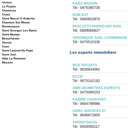
Viviers
KARA MAISON
Le Pouzin
Tél : 0475360730
Chomerac
Cruas
RGM BAT
Saint Marcel D Ardeche
Tél : 0660853970
Charmes Sur Rhone
PASCOTTO FABRICANT BOIS
Rochemaure
Tél : 0669060837
Saint Georges Les Bains
Saint Montan
VERONIQUE SARL CARMIGNANI
Beauchastel
Tél : 0475515336
Veyras
Coux
Saint Laurent Du Pape
Les experts immobiliers
Saint Just
Alba La Romaine
Meysse
MCE PROJETS
Tél : 0630934062
ECCR
Tél : 0675142192
DMN GEOMETRES EXPERTS
Tél : 0475080253
KARINE CHARAVET
Tél : 0664799986
URBA SERVICES 07
Tél : 0646872850
ARDRO'DIAGS
Tél : 0428400117