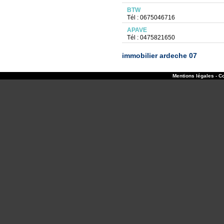
BTW
Tél : 0675046716
APAVE
Tél : 0475821650
immobilier ardeche 07
Mentions légales - Co